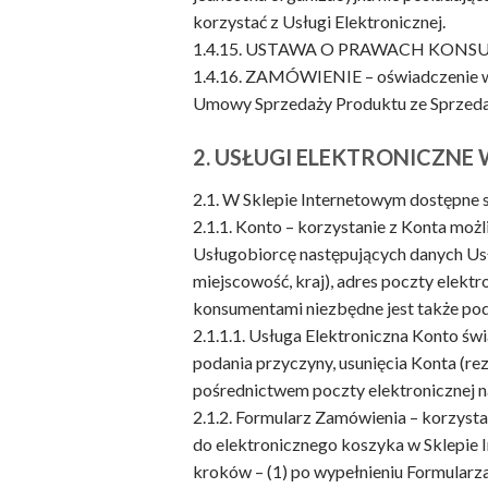
korzystać z Usługi Elektronicznej.
1.4.15. USTAWA O PRAWACH KONSUMENT
1.4.16. ZAMÓWIENIE – oświadczenie wo
Umowy Sprzedaży Produktu ze Sprzed
2. USŁUGI ELEKTRONICZNE
2.1. W Sklepie Internetowym dostępne 
2.1.1. Konto – korzystanie z Konta możl
Usługobiorcę następujących danych Usłu
miejscowość, kraj), adres poczty elek
konsumentami niezbędne jest także pod
2.1.1.1. Usługa Elektroniczna Konto św
podania przyczyny, usunięcia Konta (r
pośrednictwem poczty elektronicznej na
2.1.2. Formularz Zamówienia – korzyst
do elektronicznego koszyka w Sklepie 
kroków – (1) po wypełnieniu Formularza