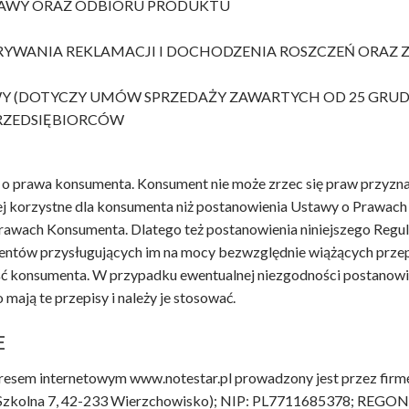
STAWY ORAZ ODBIORU PRODUKTU
YWANIA REKLAMACJI I DOCHODZENIA ROSZCZEŃ ORAZ 
Y (DOTYCZY UMÓW SPRZEDAŻY ZAWARTYCH OD 25 GRUDN
PRZEDSIĘBIORCÓW
a o prawa konsumenta. Konsument nie może zrzec się praw przyz
 korzystne dla konsumenta niż postanowienia Ustawy o Prawach 
Prawach Konsumenta. Dlatego też postanowienia niniejszego Regul
entów przysługujących im na mocy bezwzględnie wiążących przep
ść konsumenta. W przypadku ewentualnej niezgodności postanowi
ają te przepisy i należy je stosować.
E
adresem internetowym www.notestar.pl prowadzony jest przez fir
ul. Szkolna 7, 42-233 Wierzchowisko); NIP: PL7711685378; REGO