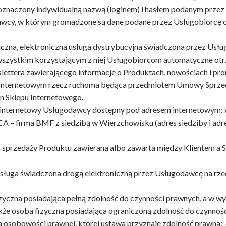
 oznaczony indywidualną nazwą (loginem) i hasłem podanym prze
wcy, w którym gromadzone są dane podane przez Usługobiorcę or
czna, elektroniczna usługa dystrybucyjna świadczona przez Us
ia wszystkim korzystającym z niej Usługobiorcom automatyczne 
wslettera zawierającego informacje o Produktach, nowościach i p
 Internetowym rzecz ruchoma będąca przedmiotem Umowy Sprzed
n Sklepu Internetowego.
nternetowy Usługodawcy dostępny pod adresem internetowym: w
rma BMF z siedzibą w Wierzchowisku (adres siedziby i adres 
zedaży Produktu zawierana albo zawarta między Klientem a S
ga świadczona drogą elektroniczną przez Usługodawcę na rze
yczna posiadająca pełną zdolność do czynności prawnych, a w w
że osoba fizyczna posiadająca ograniczoną zdolność do czynności
a osobowości prawnej, której ustawa przyznaje zdolność prawną; 