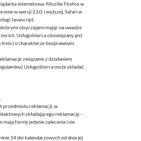
glądarka internetowa: Mozilla Firefox w
hrome w wersji 23.0. i wyższej, Safari w
sługi Javascript.
i dobrymi obyczajami mając na uwadze
rzecich. Usługobiorca obowiązany jest
 treści o charakterze bezprawnym.
eklamacje związanie z działaniem
Regulaminu) Usługobiorca może składać
.
ch przedmiotu reklamacji, w
kontaktowych składającego reklamację –
mają formę jedynie zalecenia i nie
minie 14 dni kalendarzowych od dnia jej