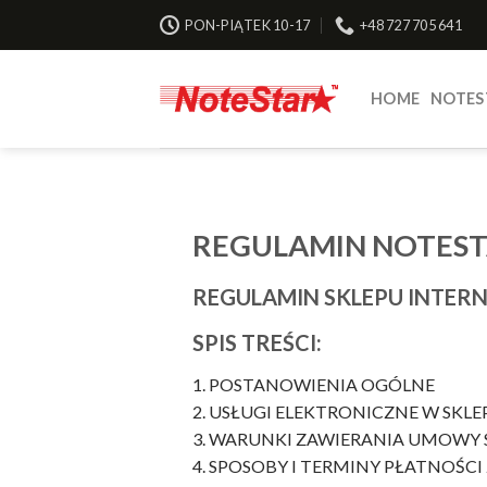
Skip
PON-PIĄTEK 10-17
+48 727 705 641
to
content
HOME
NOTES
REGULAMIN NOTEST
REGULAMIN SKLEPU INTER
SPIS TREŚCI:
1. POSTANOWIENIA OGÓLNE
2. USŁUGI ELEKTRONICZNE W SKL
3. WARUNKI ZAWIERANIA UMOWY 
4. SPOSOBY I TERMINY PŁATNOŚC