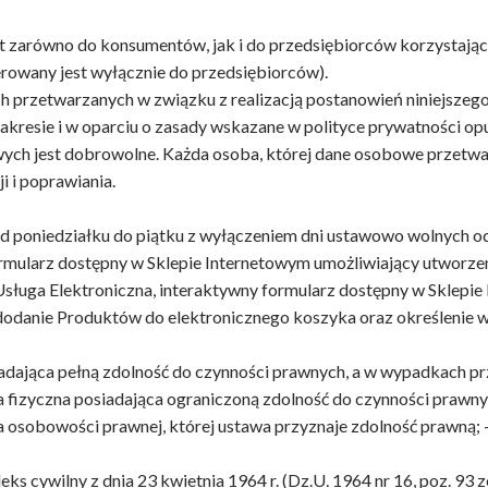
st zarówno do konsumentów, jak i do przedsiębiorców korzystając
erowany jest wyłącznie do przedsiębiorców).
 przetwarzanych w związku z realizacją postanowień niniejszeg
akresie i w oparciu o zasady wskazane w polityce prywatności op
ych jest dobrowolne. Każda osoba, której dane osobowe przet
ji i poprawiania.
 poniedziałku do piątku z wyłączeniem dni ustawowo wolnych od
ularz dostępny w Sklepie Internetowym umożliwiający utworzen
a Elektroniczna, interaktywny formularz dostępny w Sklepie I
dodanie Produktów do elektronicznego koszyka oraz określeni
siadająca pełną zdolność do czynności prawnych, a w wypadkach p
fizyczna posiadająca ograniczoną zdolność do czynności prawnyc
a osobowości prawnej, której ustawa przyznaje zdolność prawną; 
cywilny z dnia 23 kwietnia 1964 r. (Dz.U. 1964 nr 16, poz. 93 ze