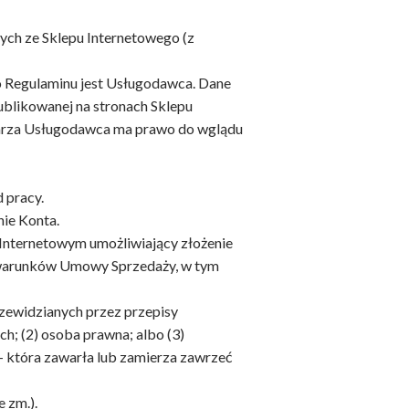
ych ze Sklepu Internetowego (z
o Regulaminu jest Usługodawca. Dane
ublikowanej na stronach Sklepu
warza Usługodawca ma prawo do wglądu
 pracy.
ie Konta.
nternetowym umożliwiający złożenie
e warunków Umowy Sprzedaży, w tym
rzewidzianych przez przepisy
h; (2) osoba prawna; albo (3)
– która zawarła lub zamierza zawrzeć
 zm.).