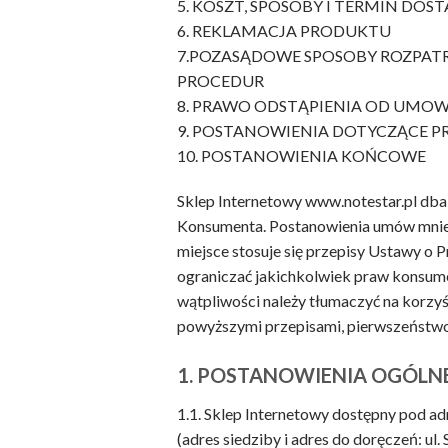
5. KOSZT, SPOSOBY I TERMIN DO
6. REKLAMACJA PRODUKTU
7.POZASĄDOWE SPOSOBY ROZPATR
PROCEDUR
8. PRAWO ODSTĄPIENIA OD UMOW
9. POSTANOWIENIA DOTYCZĄCE 
10. POSTANOWIENIA KOŃCOWE
Sklep Internetowy www.notestar.pl db
Konsumenta. Postanowienia umów mniej
miejsce stosuje się przepisy Ustawy o 
ograniczać jakichkolwiek praw konsum
wątpliwości należy tłumaczyć na korzy
powyższymi przepisami, pierwszeństwo m
1. POSTANOWIENIA OGÓLN
1.1. Sklep Internetowy dostępny pod 
(adres siedziby i adres do doręczeń: 