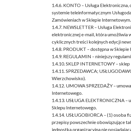
1.4.6. KONTO – Usługa Elektroniczna,
systemie teleinformatycznym Usługoda
Zamówieniach w Sklepie Internetowym.
1.4.7. NEWSLETTER – Usługa Elektroni
elektronicznej e-mail, która umożliw
cyklicznych treści kolejnych edycji ne
1.4.8. PRODUKT – dostępna w Sklepie
1.4.9. REGULAMIN – niniejszy regulami
1.4.10. SKLEP INTERNETOWY – sklep i
1.4.11. SPRZEDAWCA; USŁUGODAWCA – fi
Wierzchowisko).
1.4.12. UMOWA SPRZEDAŻY – umowa spr
Internetowego.
1.4.13. USŁUGA ELEKTRONICZNA – usłu
Sklepu Internetowego.
1.4.14. USŁUGOBIORCA – (1) osoba fiz
przepisy powszechnie obowiązujące tak
jednostka organizacyjna nie posiadając