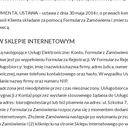
A, USTAWA – ustawa z dnia 30 maja 2014 r. o prawach konsum
li Klienta składane za pomocą Formularza Zamówienia i zmierz
awcą.
 W SKLEPIE INTERNETOWYM
są następujące Usługi Elektroniczne: Konto, Formularz Zamówieni
iwe jest po wypełnieniu Formularza Rejestracji. W Formularzu Reje
gobiorcy: login, imię i nazwisko/nazwa firmy, adres (ulica, num
tronicznej, numer telefonu kontaktowego oraz hasło. W wypadku 
anie nazwy firmy oraz numeru NIP.
iadczona jest nieodpłatnie przez czas nieoznaczony. Usługobiorca 
ezygnacji z Konta) poprzez wysłanie stosownego żądania do Usług
 adres: biuro@notestar.pl lub też pisemnie na adres: ul. Szkolna 
anie z Formularza Zamówienia rozpoczyna się z momentem dodani
Internetowym. Złożenie Zamówienia następuje po wykonaniu przez
 Zamówienia i (2) kliknięciu na stronie Sklepu Internetowego po