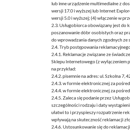
lub inne urządzenie multimedialne z dos
wersji 17.0 i wyższej lub Internet Explo
wersji 5.0 i wyższej; (4) włączenie w p
2.3. Usługobiorca obowiązany jest do 
poszanowanie dóbr osobistych oraz pra
do wprowadzania danych zgodnych ze s
2.4. Tryb postępowania reklamacyjnego
2.4.1. Reklamacje związane ze świadcz
Sklepu Internetowego (z wyłączeniem p
na przykład:
2.4.2. pisemnie na adres: ul. Szkolna 7
2.4.3. w formie elektronicznej za pośre
2.4.4. w formie elektronicznej za poś
2.4.5. Zaleca się podanie przez Usługob
szczególności rodzaju i daty wystąpien
ułatwi to i przyspieszy rozpatrzenie r
wpływają na skuteczność reklamacji zł
2.4.6. Ustosunkowanie się do reklamacji