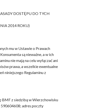
ZASADY DOSTĘPU DO TYCH
IA 2014 ROKU)
nanych mu w Ustawie o Prawach
Konsumenta są nieważne, a w ich
aminu nie mają na celu wyłączać ani
isów prawa, a wszelkie ewentualne
eń niniejszego Regulaminu z
mę BMF z siedzibą w Wierzchowisku
N 590604608; adres poczty