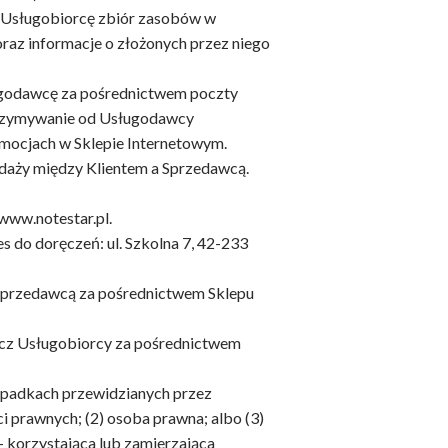
z Usługobiorcę zbiór zasobów w
az informacje o złożonych przez niego
ługodawcę za pośrednictwem poczty
otrzymywanie od Usługodawcy
romocjach w Sklepie Internetowym.
aży między Klientem a Sprzedawcą.
ww.notestar.pl.
do doręczeń: ul. Szkolna 7, 42-233
przedawcą za pośrednictwem Sklepu
cz Usługobiorcy za pośrednictwem
ypadkach przewidzianych przez
 prawnych; (2) osoba prawna; albo (3)
– korzystająca lub zamierzająca