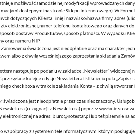
stnieje możliwość samodzielnej modyfikacji wprowadzanych danyc
macjami dostępnymi na stronie Sklepu Internetowego). W Formul
nych dotyczących Klienta: imię i nazwisko/nazwa firmy, adres (ul
oczty elektronicznej, numer telefonu kontaktowego oraz danych 
 i sposób dostawy Produktu/ów, sposób płatności. W wypadku Kl
my oraz numeru NIP.
z Zamówienia świadczona jest nieodpłatnie oraz ma charakter jed
twem albo z chwilą wcześniejszego zaprzestania składania Zamó
lettera następuje po podaniu w zakładce „Newsletter” widocznej 
ć przesyłane kolejne edycje Newslettera i kliknięciu pola „Zapisz 
iego checkboxa w trakcie zakładania Konta – z chwilą utworzeni
er świadczona jest nieodpłatnie przez czas nieoznaczony. Usługobi
z Newslettera (rezygnacji z Newslettera) poprzez wysłanie stoso
lektronicznej na adres: biuro@notestar.pl lub też pisemnie na adr
o współpracy z systemem teleinformatycznym, którym posługuje 