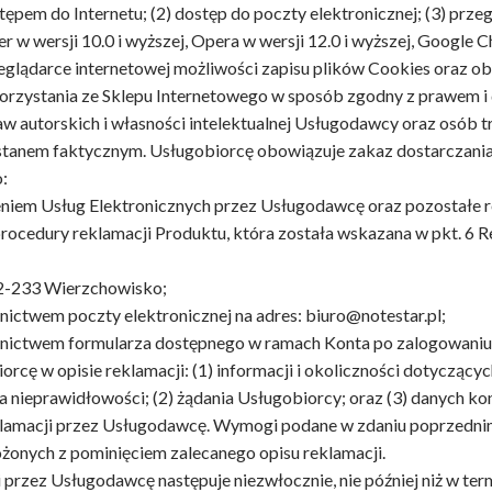
tępem do Internetu; (2) dostęp do poczty elektronicznej; (3) prze
rer w wersji 10.0 i wyższej, Opera w wersji 12.0 i wyższej, Google C
rzeglądarce internetowej możliwości zapisu plików Cookies oraz ob
korzystania ze Sklepu Internetowego w sposób zgodny z prawem 
w autorskich i własności intelektualnej Usługodawcy oraz osób t
tanem faktycznym. Usługobiorcę obowiązuje zakaz dostarczania
:
eniem Usług Elektronicznych przez Usługodawcę oraz pozostałe r
rocedury reklamacji Produktu, która została wskazana w pkt. 6 
, 42-233 Wierzchowisko;
dnictwem poczty elektronicznej na adres: biuro@notestar.pl;
rednictwem formularza dostępnego w ramach Konta po zalogowaniu
iorcę w opisie reklamacji: (1) informacji i okoliczności dotyczący
ia nieprawidłowości; (2) żądania Usługobiorcy; oraz (3) danych 
eklamacji przez Usługodawcę. Wymogi podane w zdaniu poprzednim 
ożonych z pominięciem zalecanego opisu reklamacji.
 przez Usługodawcę następuje niezwłocznie, nie później niż w ter