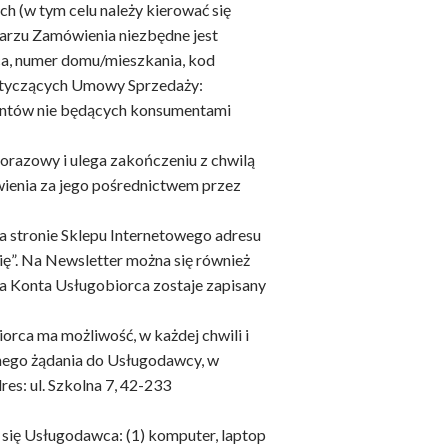
h (w tym celu należy kierować się
arzu Zamówienia niezbędne jest
ica, numer domu/mieszkania, kod
dotyczących Umowy Sprzedaży:
ientów nie będących konsumentami
norazowy i ulega zakończeniu z chwilą
wienia za jego pośrednictwem przez
na stronie Sklepu Internetowego adresu
się”. Na Newsletter można się również
a Konta Usługobiorca zostaje zapisany
orca ma możliwość, w każdej chwili i
wnego żądania do Usługodawcy, w
es: ul. Szkolna 7, 42-233
się Usługodawca: (1) komputer, laptop