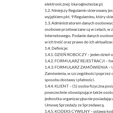
elektronicznej: biuro@notestar.pl.
1.2. Niniejszy Regulamin skierowany je
wyjątkiem pkt. 9 Regulaminu, który ski
1.3. Administratorem danych osobowych
osobowe przetwarzane są w celach, w z
Internetowego. Podanie danych osobow
w ich treść oraz prawo do ich aktualizac
1.4. Definicje:
1.4.1. DZIEŃ ROBOCZY – jeden dzień od
1.4.2. FORMULARZ REJESTRACJI – form
1.4.3. FORMULARZ ZAMÓWIENIA – Usług
Zamówienia, w szczególności poprzez 
sposobu dostawy i płatności.
1.4.4. KLIENT – (1) osoba fizyczna po
powszechnie obowiązujące także osoba 
jednostka organizacyjna nie posiadając
Umowę Sprzedaży ze Sprzedawcą.
1.4.5. KODEKS CYWILNY – ustawa kodeks 