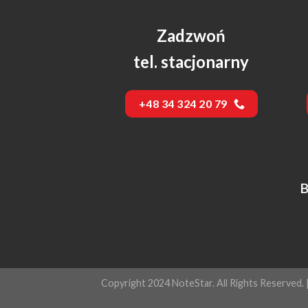
Zadzwoń
tel. stacjonarny
+48 34 324 20 79
B
Copyright 2024 NoteStar. All Rights Reserved. 