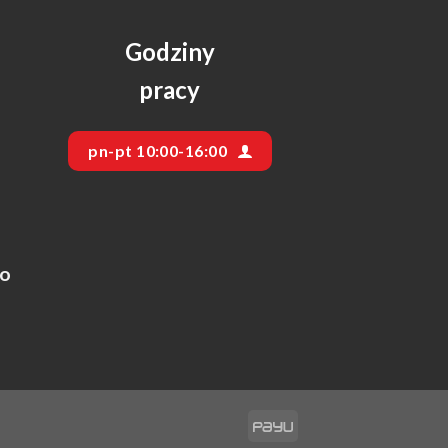
Godziny
pracy
pn-pt 10:00-16:00
go