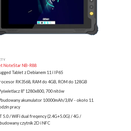
ETY
et NoteStar NB-R88
ugged Tablet z Debianem 11 i IP65
rocesor RK3568, RAM do 4GB, ROM do 128GB
yświetlacz 8" 1280x800, 700 nitów
budowany akumulator 10000mAh/3,8V - około 11
odzin pracy
T 5.0 / WiFi dual freqency (2.4G+5.0G) / 4G /
budowany czytnik 2D i NFC