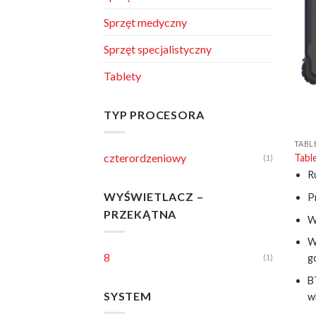
Sprzęt medyczny
Sprzęt specjalistyczny
Tablety
TYP PROCESORA
TABL
czterordzeniowy
Tabl
(1)
R
WYŚWIETLACZ –
P
PRZEKĄTNA
W
W
8
g
(1)
B
SYSTEM
w