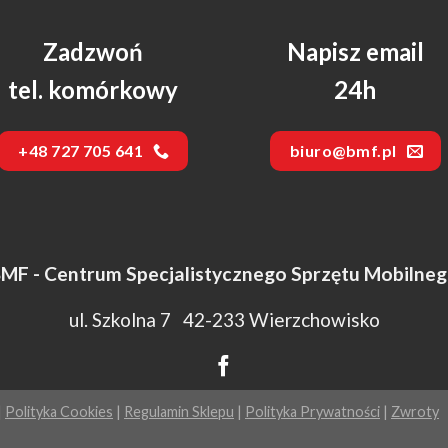
Zadzwoń
Napisz email
tel. komórkowy
24h
+48 727 705 641
biuro@bmf.pl
MF - Centrum Specjalistycznego Sprzętu Mobilne
ul. Szkolna 7 42-233 Wierzchowisko
|
Polityka Cookies
|
Regulamin Sklepu
|
Polityka Prywatności
|
Zwroty