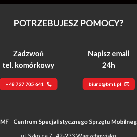
POTRZEBUJESZ POMOCY?
Zadzwoń
Napisz email
tel. komórkowy
24h
+48 727 705 641
biuro@bmf.pl
MF - Centrum Specjalistycznego Sprzętu Mobilne
ul. Szkolna 7 42-233 Wierzchowisko