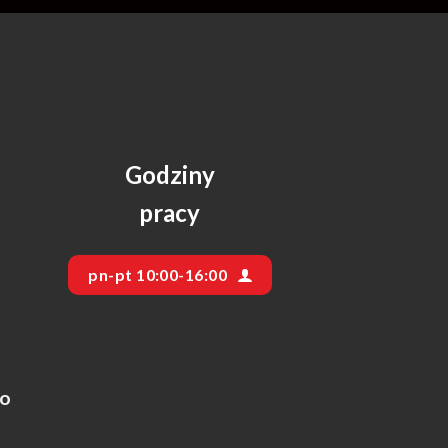
Godziny
pracy
pn-pt 10:00-16:00
go