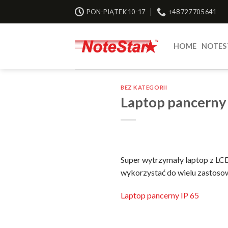
Skip
PON-PIĄTEK 10-17
+48 727 705 641
to
content
HOME
NOTES
BEZ KATEGORII
Laptop pancerny 
Super wytrzymały laptop z LC
wykorzystać do wielu zastoso
Laptop pancerny IP 65