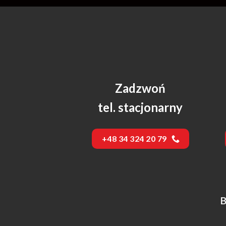
Zadzwoń
tel. stacjonarny
+48 34 324 20 79
B