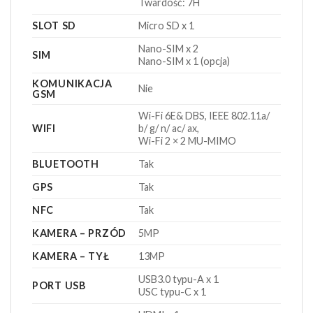
Twardość: 7H
SLOT SD
Micro SD x 1
Nano-SIM x 2
SIM
Nano-SIM x 1 (opcja)
KOMUNIKACJA
Nie
GSM
Wi-Fi 6E& DBS, IEEE 802.11a/
WIFI
b/ g/ n/ ac/ ax,
Wi-Fi 2 × 2 MU-MIMO
BLUETOOTH
Tak
GPS
Tak
NFC
Tak
KAMERA – PRZÓD
5MP
KAMERA – TYŁ
13MP
USB3.0 typu-A x 1
PORT USB
USC typu-C x 1