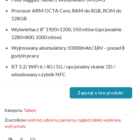
Procesor ARM OCTA Core, RAM do 8GB, ROM do
128GB
Wyświetlacz 8″ 1920×1200, 550 nitów (opcjonalnie
1280×800, 1000 nitów)
Wyjmowany akumulatory 10000mAh/3,8V – ponad 8
godzin pracy
BT 5.2/ WiFi 6 / 4G i 5G / opcjonalny skaner 2D /
wbudowany czytnik NFC
Kategoria:
Tablety
Znaczników:
android
,
odporny
,
pancerny
,
rugged
,
tablet
,
wojskowy
,
wytrzymały