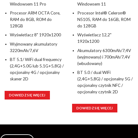
Windowsem 11 Pro
Windowsem 11
Procesor ARM OCTA Core,
Procesor Intel® Celeron®
RAM do 8GB, ROM do
N5105, RAM do 16GB, ROM
128GB
do 128GB
Wyświetlacz 8" 1920x1200
Wyświetlacz 12,2"
1920x1200
Wyjmowany akumulatory
3220mAh/7,6V
Akumulatory 6300mAh/7,4V
(wyjmowany) i 700mAh/7,4V
BT 5.1/ WiFi dual frequency
(wbudowany)
(2,4G+5.0G lub 5.1G+5,8G) /
opcjonalny 4G / opcjonalny
BT 5.0 / dual WiFi
skaner 2D
(2,4G+5,8G) / opcjonalny 5G /
opcjonalny czytnik NFC /
opcjonalny czytnik 2D
DOWIEDZ SIĘ WIĘCEJ
DOWIEDZ SIĘ WIĘCEJ