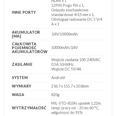
HDMI x 1
12PIN Pogo Pin x 1,
Gniazdo słuchawkowe
INNE PORTY
standardowe Φ3,5 mm x 1,
Obsługuje ładowanie DC 5 V/4
A x 1
AKUMULATOR
3,8V/10000mAh
[MA]
CAŁKOWITA
10000mAh/3,8V
POJEMNOŚĆ
AKUMULATORÓW
Wejście zasilania 100-240VAC
ZASILANIE
0,5A 50/60Hz
Wyjście DC 5V/4A
SYSTEM
Android
WYMIARY
236.7 x 155.7 x 20.8mm
WAGA
820g
MIL-STD-810H, upadek 1.22m,
WYTRZYMAŁOŚĆ
temp. pracy od – 20 do 60 °C,
wilgotność do 95%