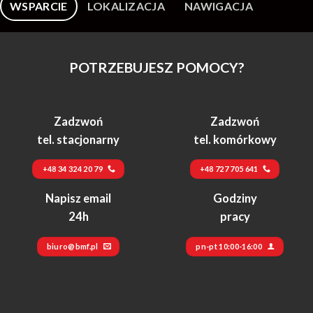
WSPARCIE
LOKALIZACJA
NAWIGACJA
POTRZEBUJESZ POMOCY?
Zadzwoń
Zadzwoń
tel. stacjonarny
tel. komórkowy
+48 34 324 20 79
+48 727 705 641
Napisz email
Godziny
24h
pracy
biuro@bmf.pl
pn-pt 10:00-16:00