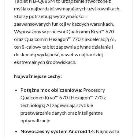
Tablet NB-Q885M to urządzenie stworzone z
myślą o najbardziej wymagających użytkownikach,
którzy potrzebują wytrzymałości i
zaawansowanych funkcji w każdych warunkach.
Wyposażony w procesor Qualcomm Kryo™ 670
oraz Qualcomm Hexagon™ 770 z akceleracją AI,
ten 8-calowy tablet zapewnia płynne działanie i
doskonałą wydajność, nawet w najbardziej
ekstremalnych środowiskach.
Najważniejsze cechy:
Potężna moc obliczeniowa:
Procesory
Qualcomm Kryo™ 670 i Hexagon™ 770 z
technologią AI zapewniają szybkie
przetwarzanie danych oraz inteligentne
optymalizacje.
Nowoczesny system Android 14:
Najnowsza