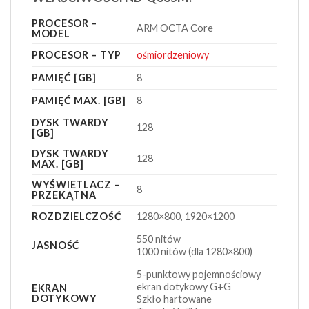
PROCESOR –
ARM OCTA Core
MODEL
PROCESOR – TYP
ośmiordzeniowy
PAMIĘĆ [GB]
8
PAMIĘĆ MAX. [GB]
8
DYSK TWARDY
128
[GB]
DYSK TWARDY
128
MAX. [GB]
WYŚWIETLACZ –
8
PRZEKĄTNA
ROZDZIELCZOŚĆ
1280×800, 1920×1200
550 nitów
JASNOŚĆ
1000 nitów (dla 1280×800)
5-punktowy pojemnościowy
ekran dotykowy G+G
EKRAN
DOTYKOWY
Szkło hartowane