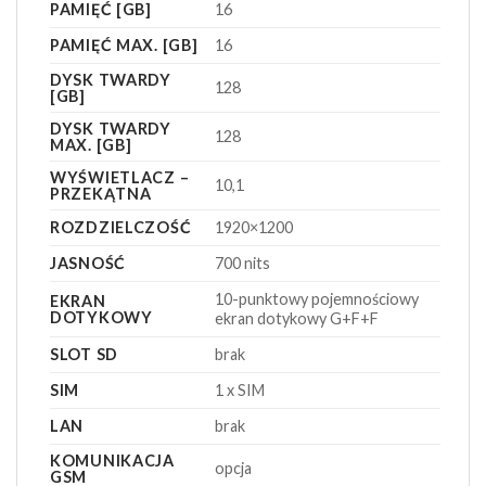
PAMIĘĆ [GB]
16
PAMIĘĆ MAX. [GB]
16
DYSK TWARDY
128
[GB]
DYSK TWARDY
128
MAX. [GB]
WYŚWIETLACZ –
10,1
PRZEKĄTNA
ROZDZIELCZOŚĆ
1920×1200
JASNOŚĆ
700 nits
10-punktowy pojemnościowy
EKRAN
DOTYKOWY
ekran dotykowy G+F+F
SLOT SD
brak
SIM
1 x SIM
LAN
brak
KOMUNIKACJA
opcja
GSM