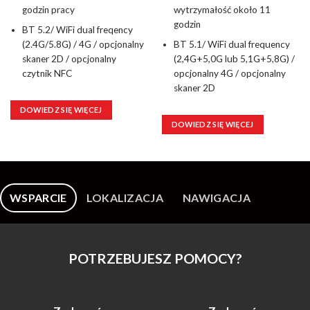
godzin pracy
wytrzymałość około 11
godzin
BT 5.2/ WiFi dual freqency
(2.4G/5.8G) / 4G / opcjonalny
BT 5.1/ WiFi dual frequency
skaner 2D / opcjonalny
(2,4G+5,0G lub 5,1G+5,8G) /
czytnik NFC
opcjonalny 4G / opcjonalny
skaner 2D
DOWIEDZ SIĘ WIĘCEJ
DOWIEDZ SIĘ WIĘCEJ
WSPARCIE
LOKALIZACJA
NAWIGACJA
POTRZEBUJESZ POMOCY?