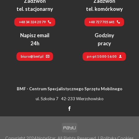
Zadzwoń
Zadzwoń
tel. stacjonarny
tel. komórkowy
+48 34 324 20 79
+48 727 705 641
Napisz email
Godziny
24h
pracy
biuro@bmf.pl
pn-pt 10:00-16:00
BMF - Centrum Specjalistycznego Sprzętu Mobilnego
ul. Szkolna 7 42-233 Wierzchowisko
Copyright 2024 NoteStar. All Rights Reserved. |
Polityka Cookies