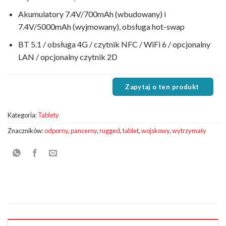
Akumulatory 7.4V/700mAh (wbudowany) i
7.4V/5000mAh (wyjmowany), obsługa hot-swap
BT 5.1 / obsługa 4G / czytnik NFC / WiFi 6 / opcjonalny
LAN / opcjonalny czytnik 2D
Kategoria:
Tablety
Znaczników:
odporny
,
pancerny
,
rugged
,
tablet
,
wojskowy
,
wytrzymały