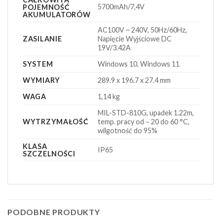
5700mAh/7,4V
POJEMNOŚĆ
AKUMULATORÓW
AC100V ~ 240V, 50Hz/60Hz,
ZASILANIE
Napięcie Wyjściowe DC
19V/3.42A
SYSTEM
Windows 10, Windows 11
WYMIARY
289.9 x 196.7 x 27.4 mm
WAGA
1,14 kg
MIL-STD-810G, upadek 1.22m,
WYTRZYMAŁOŚĆ
temp. pracy od – 20 do 60 °C,
wilgotność do 95%
KLASA
IP65
SZCZELNOŚCI
PODOBNE PRODUKTY