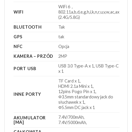
WiFi 6，
WIFI
802.11a,b,d,e,g,h,i,k,n,r,u,v,w,ac,ax
(2.4G/5.8G)
BLUETOOTH
Tak
GPS
tak
NFC
Opcja
KAMERA – PRZÓD
2MP
USB 3.0 Type-A x 1, USB Type-C
PORT USB
x 1
TF Card x 1,
HDMI 2.1a Mini x 1,
12pins Pogo Pin x 1,
INNE PORTY
Φ3.5mm standardowy jack do
słuchawek x 1,
Φ5.5mm DC jack x 1
7.4V/700mAh,
AKUMULATOR
[MA]
7.4V/5000mAh,
CAŁKOWITA